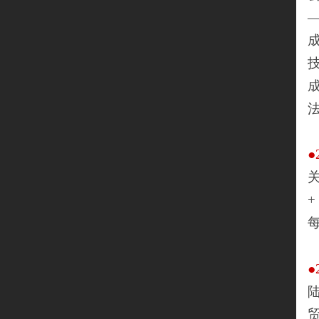
●
+
●