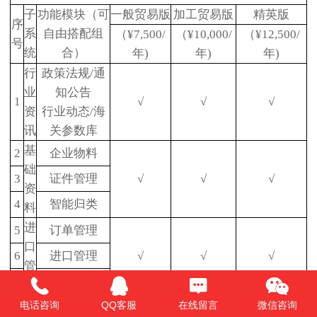
子
功能模块（可
一般贸易版
加工贸易版
精英版
序
系
自由搭配组
（¥7,500/
（¥10,000/
（¥12,500/
号
统
合）
年)
年)
年)
行
政策法规/通
业
知公告
1
√
√
√
资
行业动态/海
讯
关参数库
基
2
企业物料
础
3
证件管理
√
√
√
资
4
智能归类
料
进
5
订单管理
口
6
进口管理
√
√
√
管
7
流程跟踪
理
出
电话咨询
QQ客服
在线留言
微信咨询
8
订单管理